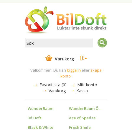
0:-
Varukorg
Välkommen! Du kan
logga in
eller
skapa
konto
.
Favoritlista (0)
Mitt konto
Varukorg
Kassa
WunderBaum
WunderBaum Övrigt
3d Doft
Ace of Spades
Black & White
Fresh Smile