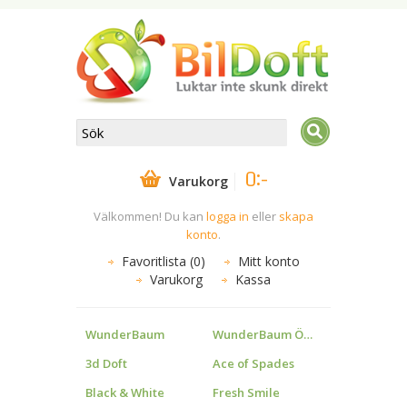
0:-
Varukorg
Välkommen! Du kan
logga in
eller
skapa
konto
.
Favoritlista (0)
Mitt konto
Varukorg
Kassa
WunderBaum
WunderBaum Övrigt
3d Doft
Ace of Spades
Black & White
Fresh Smile