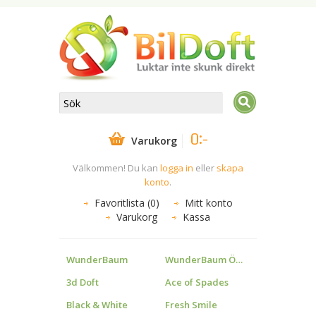
0:-
Varukorg
Välkommen! Du kan
logga in
eller
skapa
konto
.
Favoritlista (0)
Mitt konto
Varukorg
Kassa
WunderBaum
WunderBaum Övrigt
3d Doft
Ace of Spades
Black & White
Fresh Smile