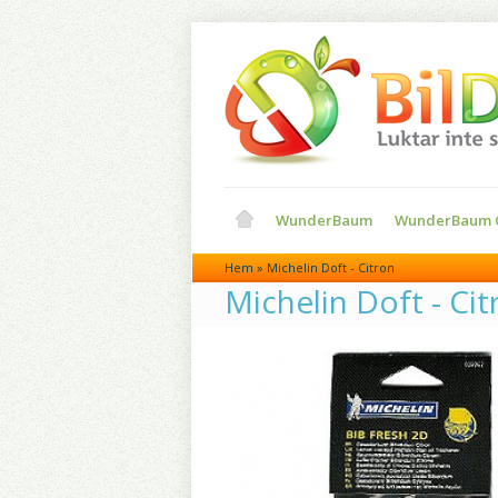
WunderBaum
WunderBaum Ö
Hem
»
Michelin Doft - Citron
Michelin Doft - Cit