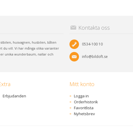
Kontakta oss
lastbilen, husvagnen, husbilen, båten
0534-100 10
 du vill. Vi har många olika varianter
 mer unika wunderbaum, nallar och
info@bildoft.se
Extra
Mitt konto
Erbjudanden
Logga in
Orderhistorik
Favoritlista
Nyhetsbrev