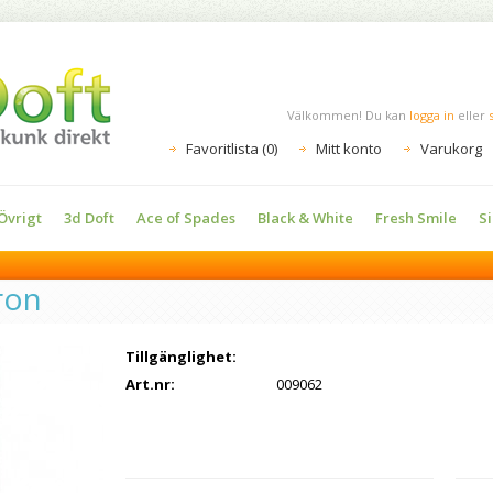
Välkommen! Du kan
logga in
eller
Favoritlista (0)
Mitt konto
Varukorg
vrigt
3d Doft
Ace of Spades
Black & White
Fresh Smile
S
ron
Tillgänglighet:
Art.nr:
009062