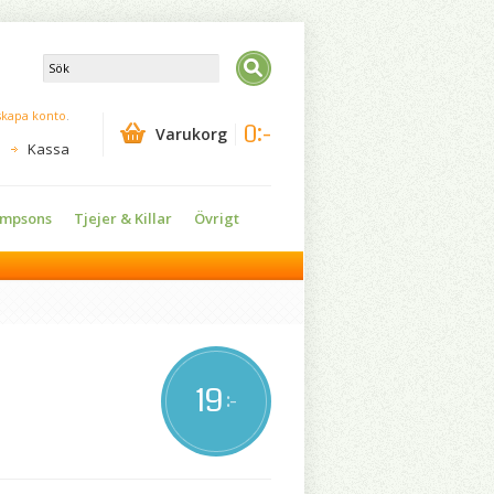
skapa konto
.
0:-
Varukorg
Kassa
impsons
Tjejer & Killar
Övrigt
19
:-