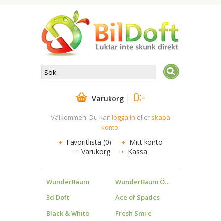
0:-
Varukorg
Välkommen! Du kan
logga in
eller
skapa
konto
.
Favoritlista (0)
Mitt konto
Varukorg
Kassa
WunderBaum
WunderBaum Övrigt
3d Doft
Ace of Spades
Black & White
Fresh Smile