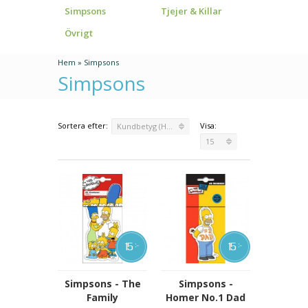
Simpsons
Tjejer & Killar
Övrigt
Hem
»
Simpsons
Simpsons
Sortera efter:
Visa:
Kundbetyg (Högsta)
15
15
15
:-
:-
Simpsons - The
Simpsons -
Family
Homer No.1 Dad