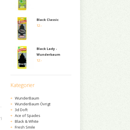
Black Classic
12:-
Black Lady -
Wunderbaum
12:-
Kategorier
WunderBaum
WunderBaum Övrigt
3d Doft
Ace of Spades
r)
Black & White
Fresh Smile