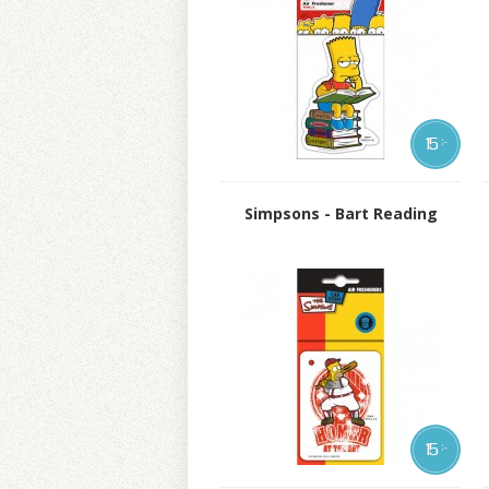
15
:-
Simpsons - Bart Reading
15
:-