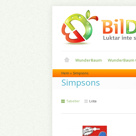
WunderBaum
WunderBaum Ö
Hem
»
Simpsons
Simpsons
Tabeller
Lista