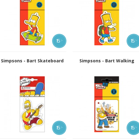
15
15
:-
:-
Simpsons - Bart Skateboard
Simpsons - Bart Walking
15
15
:-
:-