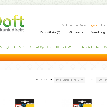
Välkommen! Du kan
logga in
eller
Favoritlista (0)
Mitt konto
Varukorg
vrigt
3d Doft
Ace of Spades
Black & White
Fresh Smile
S
Sortera efter:
Visa:
Pris (Lägst till högst)
100