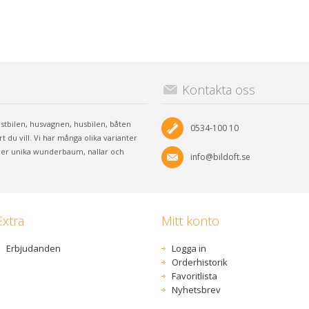
Kontakta oss
lastbilen, husvagnen, husbilen, båten
0534-100 10
 du vill. Vi har många olika varianter
 mer unika wunderbaum, nallar och
info@bildoft.se
Extra
Mitt konto
Erbjudanden
Logga in
Orderhistorik
Favoritlista
Nyhetsbrev