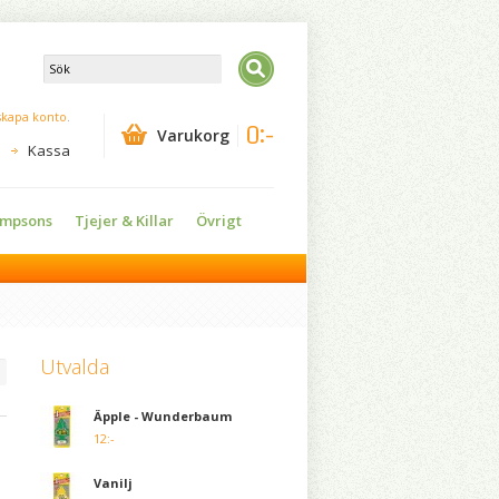
skapa konto
.
0:-
Varukorg
Kassa
impsons
Tjejer & Killar
Övrigt
Utvalda
Äpple - Wunderbaum
12:-
Vanilj